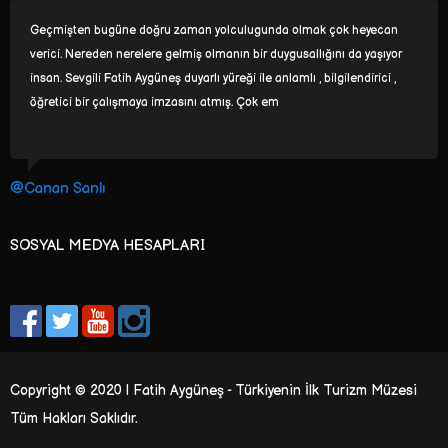
Aslinda Dunya'ya gelisimiz ile basliyor yolculugumuz...ilk bakis ile kalbe,
ilk adım ile yollara, ilk aşk ile maceralara... Hayallerimiz ile, merakimiz
ile acilir kapilari yolculuklarimizin.. Menzilde hep yeni birseyler vardir,
gorsek de goremese
@Ayse Baris Soner
SOSYAL MEDYA HESAPLARI
Copyright © 2020 | Fatih Aygüneş - Türkiyenin İlk Turizm Müzesi
Tüm Hakları Saklıdır.