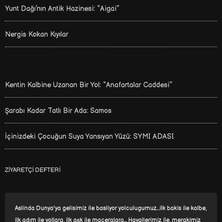
Yunt Dağı’nın Antik Hazinesi: “Aigai”
Nergis Kokan Kıyılar
Kentin Kalbine Uzanan Bir Yol: “Anafartalar Caddesi”
Şarabı Kadar Tatlı Bir Ada: Samos
İçinizdeki Çocuğun Suya Yansıyan Yüzü: SYMI ADASI
ZIYARETÇI DEFTERI
Aslinda Dunya'ya gelisimiz ile basliyor yolculugumuz...ilk bakis ile kalbe,
ilk adım ile yollara, ilk aşk ile maceralara... Hayallerimiz ile, merakimiz