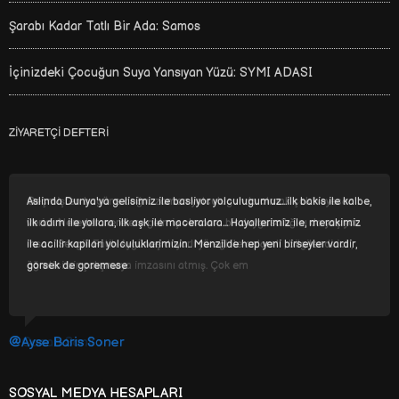
Şarabı Kadar Tatlı Bir Ada: Samos
İçinizdeki Çocuğun Suya Yansıyan Yüzü: SYMI ADASI
ZIYARETÇI DEFTERI
Aslinda Dunya'ya gelisimiz ile basliyor yolculugumuz...ilk bakis ile kalbe,
ilk adım ile yollara, ilk aşk ile maceralara... Hayallerimiz ile, merakimiz
ile acilir kapilari yolculuklarimizin.. Menzilde hep yeni birseyler vardir,
gorsek de goremese
@Ayse Baris Soner
SOSYAL MEDYA HESAPLARI