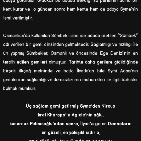
adaya götürülür. Glaukos bu adada sevdiği su perisinin adına bir
kent kurar ve o günden sonra hem kente hem de adaya Syme’nin
ismi verilmiştir.
Osmanlıca’da kullanılan Sömbeki ismi ise adada üretilen “Sümbek”
adı verilen bir gemi cinsinden gelmektedir. Sağlamlığı ve hızlılığı ile
ün yapmış Sümbekler, Osmanlı ve öncesinde Ege Denizi’nin en
tercih edilen gemileri olmuştur. Tarihte daha gerilere gidildiğinde
birçok ilkçağ metninde ve hatta İlyada’da bile Symi Adası’nın
gemilerinin sağlamlığı ve denizcilerinin maharetleri ile ilgili bahisler
bulmak mümkün.
Üç sağlam gemi getirmiş Syme’den Nireus
kral Kharops’la Agleie’nin oğlu,
kusursuz Peleusoğlu’ndan sonra, İlyon’a gelen Danaoların
en güzeli, en yakışıklısıdır o,