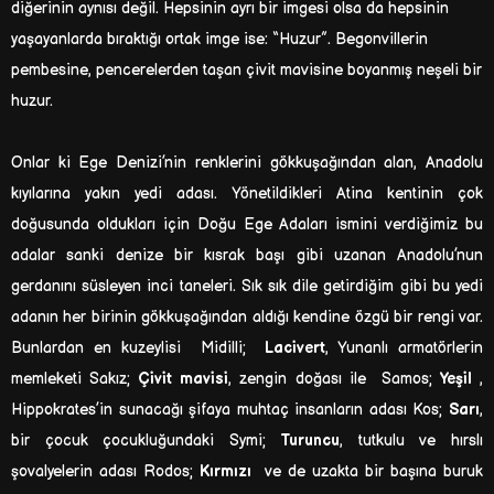
diğerinin aynısı değil. Hepsinin ayrı bir imgesi olsa da hepsinin
yaşayanlarda bıraktığı ortak imge ise: “Huzur”. Begonvillerin
pembesine, pencerelerden taşan çivit mavisine boyanmış neşeli bir
huzur.
Onlar ki Ege Denizi’nin renklerini gökkuşağından alan, Anadolu
kıyılarına yakın yedi adası. Yönetildikleri Atina kentinin çok
doğusunda oldukları için Doğu Ege Adaları ismini verdiğimiz bu
adalar sanki denize bir kısrak başı gibi uzanan Anadolu’nun
gerdanını süsleyen inci taneleri. Sık sık dile getirdiğim gibi bu yedi
adanın her birinin gökkuşağından aldığı kendine özgü bir rengi var.
Bunlardan en kuzeylisi Midilli;
Lacivert
, Yunanlı armatörlerin
memleketi Sakız;
Çivit mavisi
, zengin doğası ile Samos;
Yeşil
,
Hippokrates’in sunacağı şifaya muhtaç insanların adası Kos;
Sarı
,
bir çocuk çocukluğundaki Symi;
Turuncu
, tutkulu ve hırslı
şovalyelerin adası Rodos;
Kırmızı
ve de uzakta bir başına buruk