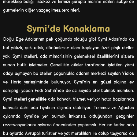
mürekkep balığı, istakoz ve kırmızı şarapla marine edilen subye de
gurmelerin diğer vazgeçilmez tercihleri.
Symi’de Konaklama
Doğu Ege Adalarının pek çoğunda olduğu gibi Symi Adası’nda da
bol yıldızlı, çok odalı, dönümlerce alanı kaplayan özel plajlı oteller
yok. Symi otelleri, ada mimarisinin geleneksel özelliklerini sizlere
sunan butik işletmeler. Genellikle aileler tarafından işletilen yirmi
odayı aşmayan bu oteller çoğunlukla adanın merkezi sayılan Yialos
ve Horio yerleşiminde bulunuyor. Symi’nin en güzel plajına ev
sahipliği yapan Pedi Sahili’nde de az sayıda otel bulmak mümkün.
Symi otelleri genellikle oda kahvaltı hizmet veriyor hatta bazılarında
kahvaltı dahi oda fiyatının dışında olabiliyor. Temmuz ve Ağustos
aylarında Symi’de yer bulmak imkansız olduğundan gezginler
rezervasyonlarını aylarca öncesinden yaptırmalı. Her ne kadar ada
bu aylarda Avrupalı turistler ve yat meraklıları ile dolup taşıyorsa da