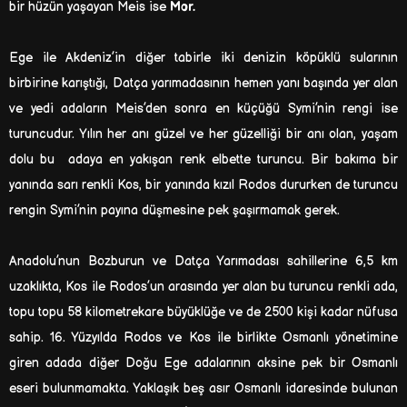
bir hüzün yaşayan Meis ise
Mor.
Ege ile Akdeniz’in diğer tabirle iki denizin köpüklü sularının
birbirine karıştığı, Datça yarımadasının hemen yanı başında yer alan
ve yedi adaların Meis’den sonra en küçüğü Symi’nin rengi ise
turuncudur. Yılın her anı güzel ve her güzelliği bir anı olan, yaşam
dolu bu adaya en yakışan renk elbette turuncu. Bir bakıma bir
yanında sarı renkli Kos, bir yanında kızıl Rodos dururken de turuncu
rengin Symi’nin payına düşmesine pek şaşırmamak gerek.
Anadolu’nun Bozburun ve Datça Yarımadası sahillerine 6,5 km
uzaklıkta, Kos ile Rodos’un arasında yer alan bu turuncu renkli ada,
topu topu 58 kilometrekare büyüklüğe ve de 2500 kişi kadar nüfusa
sahip. 16. Yüzyılda Rodos ve Kos ile birlikte Osmanlı yönetimine
giren adada diğer Doğu Ege adalarının aksine pek bir Osmanlı
eseri bulunmamakta. Yaklaşık beş asır Osmanlı idaresinde bulunan