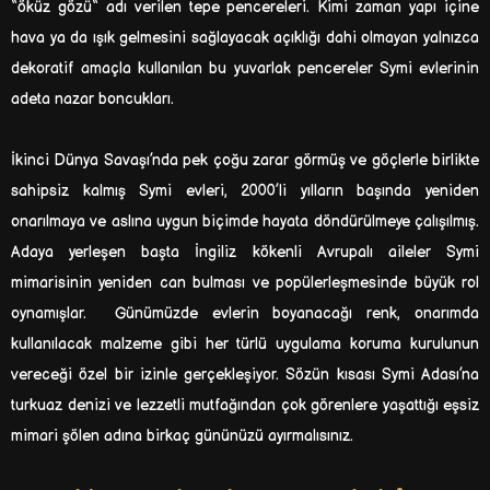
“öküz gözü“ adı verilen tepe pencereleri. Kimi zaman yapı içine
hava ya da ışık gelmesini sağlayacak açıklığı dahi olmayan yalnızca
dekoratif amaçla kullanılan bu yuvarlak pencereler Symi evlerinin
adeta nazar boncukları.
İkinci Dünya Savaşı’nda pek çoğu zarar görmüş ve göçlerle birlikte
sahipsiz kalmış Symi evleri, 2000’li yılların başında yeniden
onarılmaya ve aslına uygun biçimde hayata döndürülmeye çalışılmış.
Adaya yerleşen başta İngiliz kökenli Avrupalı aileler Symi
mimarisinin yeniden can bulması ve popülerleşmesinde büyük rol
oynamışlar. Günümüzde evlerin boyanacağı renk, onarımda
kullanılacak malzeme gibi her türlü uygulama koruma kurulunun
vereceği özel bir izinle gerçekleşiyor. Sözün kısası Symi Adası’na
turkuaz denizi ve lezzetli mutfağından çok görenlere yaşattığı eşsiz
mimari şölen adına birkaç gününüzü ayırmalısınız.