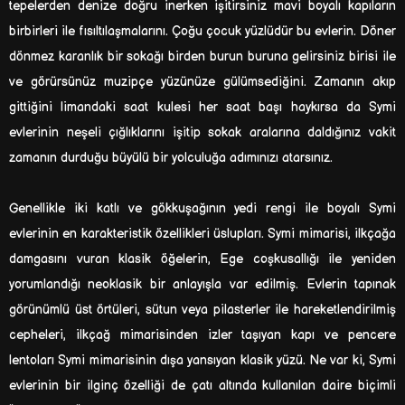
tepelerden denize doğru inerken işitirsiniz mavi boyalı kapıların
birbirleri ile fısıltılaşmalarını. Çoğu çocuk yüzlüdür bu evlerin. Döner
dönmez karanlık bir sokağı birden burun buruna gelirsiniz birisi ile
ve görürsünüz muzipçe yüzünüze gülümsediğini. Zamanın akıp
gittiğini limandaki saat kulesi her saat başı haykırsa da Symi
evlerinin neşeli çığlıklarını işitip sokak aralarına daldığınız vakit
zamanın durduğu büyülü bir yolculuğa adımınızı atarsınız.
Genellikle iki katlı ve gökkuşağının yedi rengi ile boyalı Symi
evlerinin en karakteristik özellikleri üslupları. Symi mimarisi, ilkçağa
damgasını vuran klasik öğelerin, Ege coşkusallığı ile yeniden
yorumlandığı neoklasik bir anlayışla var edilmiş. Evlerin tapınak
görünümlü üst örtüleri, sütun veya pilasterler ile hareketlendirilmiş
cepheleri, ilkçağ mimarisinden izler taşıyan kapı ve pencere
lentoları Symi mimarisinin dışa yansıyan klasik yüzü. Ne var ki, Symi
evlerinin bir ilginç özelliği de çatı altında kullanılan daire biçimli