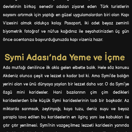
devletinin birkaç senedir adaları ziyaret eden Türk turistlerin
sayısını artırmak için yaptığı en güzel uygulamalardan biri olan Kapı
Vizesini almak oldukça kolay. Pasaport, iki adet beyaz zeminli
biyometrik fotoğraf ve nüfus kağıdınız ile seyahatinizden üç gün
önce acentanıza başvurduğunuzda kapı vizeniz hazır.
Symi Adası’nda Yeme ve İçme
Ada mutfağı denilince ilk akla gelen elbette balık. Hele söz konusu
Akdeniz olunca çeşit ve lezzet o kadar bol ki. Ama Symi’de balığın
yerini alan ve ünü dünyaya yayılan bir lezzet daha var. O da Symi’ye
özgü mini karidesler. Hani bazılarının çim çim dedikleri
karideslerden bile küçük Symi karideslerinin tadı bir başkadır. Az
miktarda sarımsak, zeytinyağı, kaya tuzu, deniz suyu ve beyaz
şarapla tava edilen bu karideslerin en ilginç yanı ise kabukları ile
çıtır çıtır yenilmesi. Symi’nin vazgeçilmez lezzeti karidesin yanında