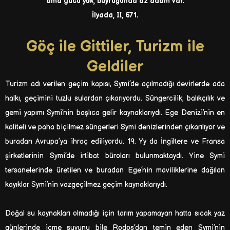
ama gücü yok, buyruğunda az adam var.
İlyada, II, 671.
Göç ile Gittiler, Turizm ile
Geldiler
Turizm adı verilen geçim kapısı, Symi’de açılmadığı devirlerde ada
halkı, geçimini tuzlu sulardan çıkarıyordu. Süngercilik, balıkçılık ve
gemi yapımı Symi’nin başlıca gelir kaynaklarıydı. Ege Denizi’nin en
kaliteli ve paha biçilmez süngerleri Symi denizlerinden çıkarılıyor ve
buradan Avrupa’ya ihraç ediliyordu. 19. Yy da İngiltere ve Fransa
şirketlerinin Symi’de irtibat büroları bulunmaktaydı. Yine Symi
tersanelerinde üretilen ve buradan Ege’nin maviliklerine dağılan
kayıklar Symi’nin vazgeçilmez geçim kaynaklarıydı.
Doğal su kaynakları olmadığı için tarım yapamayan hatta sıcak yaz
günlerinde içme suyunu bile Rodos’dan temin eden Symi’nin