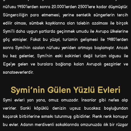
nüfusu 1950’lerden sonra 20.000’lerden 2500’lere kadar düşmüştür.
Süngerciliğin para etmemesi, yerine sentetik süngerlerin tercih
edilir olması, sümbek kayıklarına olan talebin azalması ile birçok
Symi’li daha uygun şartlarda geçinmek umudu ile Avrupa ülkelerine
göç etmişler. Fakat bu yüzyıl, turizmin gelişmesi ile 1980’lerden
sonra Symi’nin azalan nüfusu yeniden artmaya başlamıştır. Ancak
bu kez gelenler, Symi’nin eski sakinleri değil turizm olgusu ile
Ege’ye gelen ve buralara bağlanıp kalan Avrupalı gezginler ve
sanatseverlerdir.
Symi’nin Gülen Yüzlü Evleri
Symi evleri yan yana, omuz omuzadır. İnsanlar gibi nefes alıp
verirler. Sanki köpüklü denizin uçsuz bucaksız boşluğundan
kaçarak birbirlerine sımsıkı tutunmuş gibidirler. Renk renk konuşur
bu evler. Adanın merdivenli sokaklarında omzunuzda ılık bir rüzgar